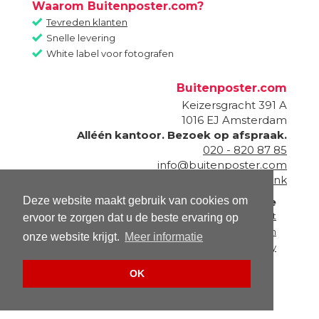
Waarom Buitenposter.com?
Tevreden klanten
Snelle levering
White label voor fotografen
Buitenposter.com
Keizersgracht 391 A
1016 EJ
Amsterdam
Alléén kantoor. Bezoek op afspraak.
020 - 820 87 85
info@buitenposter.com
Onderdeel van
Fotogeschenk
Deze website maakt gebruik van cookies om
Informatie
Contact
ervoor te zorgen dat u de beste ervaring op
Algemene voorwaarden
onze website krijgt.
Meer informatie
Privacy policy
OK