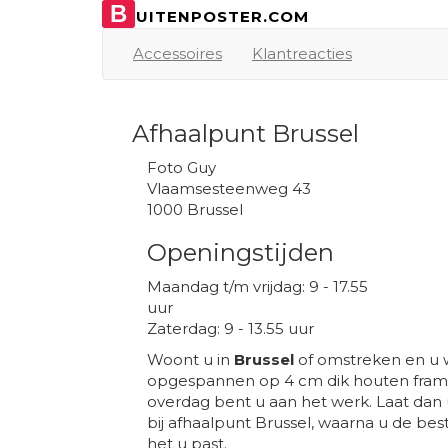
B
UITENPOSTER.COM
Accessoires
Klantreacties
Afhaalpunt Brussel
Foto Guy
Vlaamsesteenweg 43
1000 Brussel
Openingstijden
Maandag t/m vrijdag: 9 - 17.55
uur
Zaterdag: 9 - 13.55 uur
Woont u in
Brussel
of omstreken en u w
opgespannen op 4 cm dik houten frame
overdag bent u aan het werk. Laat dan
bij afhaalpunt Brussel, waarna u de bes
het u past.