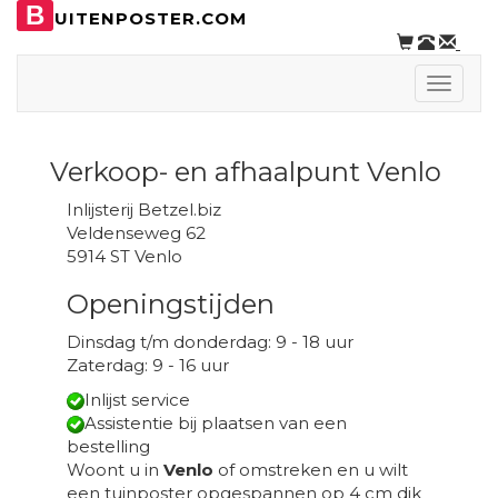
B
UITENPOSTER.COM
Toggle
naviga
Verkoop- en afhaalpunt Venlo
Inlijsterij Betzel.biz
Veldenseweg 62
5914 ST Venlo
Openingstijden
Dinsdag t/m donderdag: 9 - 18 uur
Zaterdag: 9 - 16 uur
Inlijst service
Assistentie bij plaatsen van een
bestelling
Woont u in
Venlo
of omstreken en u wilt
een tuinposter opgespannen op 4 cm dik